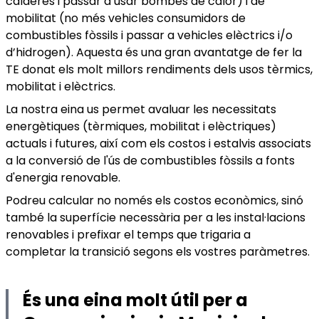
calderes i passar a usar bombes de calor) i de
mobilitat (no més vehicles consumidors de
combustibles fòssils i passar a vehicles elèctrics i/o
d’hidrogen). Aquesta és una gran avantatge de fer la
TE donat els molt millors rendiments dels usos tèrmics,
mobilitat i elèctrics.
La nostra eina us permet avaluar les necessitats
energètiques (tèrmiques, mobilitat i elèctriques)
actuals i futures, així com els costos i estalvis associats
a la conversió de l'ús de combustibles fòssils a fonts
d'energia renovable.
Podreu calcular no només els costos econòmics, sinó
també la superfície necessària per a les instal·lacions
renovables i prefixar el temps que trigaria a
completar la transició segons els vostres paràmetres.
És una eina molt útil per a