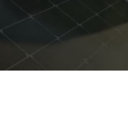
®
TE21
Avís legal
Política de privacitat
Política de cookies
© Ramon Sans Rovira - Enginyer Industrial / Associació
Eurosolar Catalunya